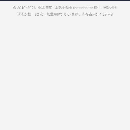
© 2010-2026
似水流年
本站主题由
themebetter
提供
网站地图
请求次数：32 次，加载用时：0.049 秒，内存占用：4.59 MB