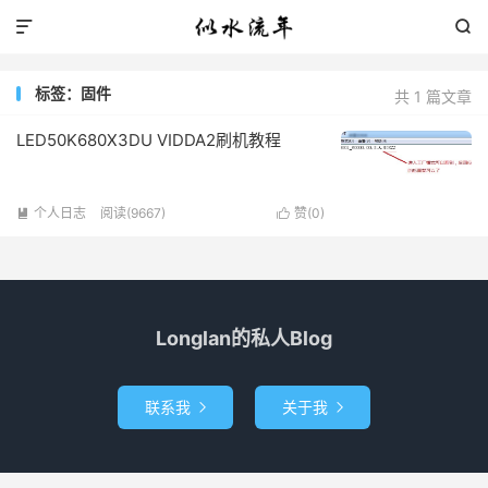


标签：固件
共 1 篇文章
LED50K680X3DU VIDDA2刷机教程
个人日志
阅读(9667)
赞(
0
)


Longlan的私人Blog
联系我
关于我

