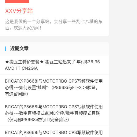
XXV分享站
这是我做的一个分享站，会分享一些乱七八糟的东
西。欢迎大家访问！
近期文章
★搬瓦工特价套餐★ 搬瓦工站起来了 年付$36.36
AMD 1T CN2GIA
BI1CAT的P8668i与MOTOTRBO CPS写频软件使用
心得---如何设置“蛙叫” （P8668i与FT-2DR验证，
有遗留问题）
BI1CAT的P8668i与MOTOTRBO CPS写频软件使用
心得---数字直频模式点对全呼/数字直频模式直联
（仅两部P8668i进行完全验证）
BI1CAT的P8668i与MOTOTRBO CPS写频软件使用