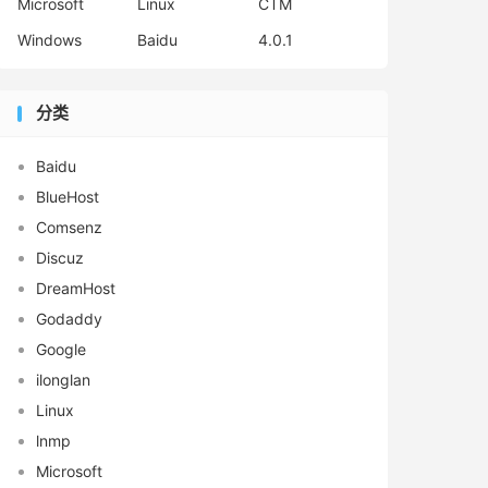
Microsoft
Linux
CTM
Windows
Baidu
4.0.1
分类
Baidu
BlueHost
Comsenz
Discuz
DreamHost
Godaddy
Google
ilonglan
Linux
lnmp
Microsoft