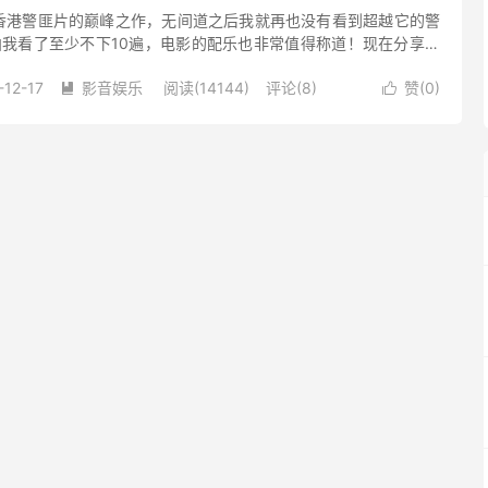
香港警匪片的巅峰之作，无间道之后我就再也没有看到超越它的警
曲我看了至少不下10遍，电影的配乐也非常值得称道！现在分享给
！有空听听，你一定会爱上它！ 专辑中文名: 无间道 专辑英文名:
-12-17
影音娱乐
阅读(14144)
评论(8)
赞(
0
)

