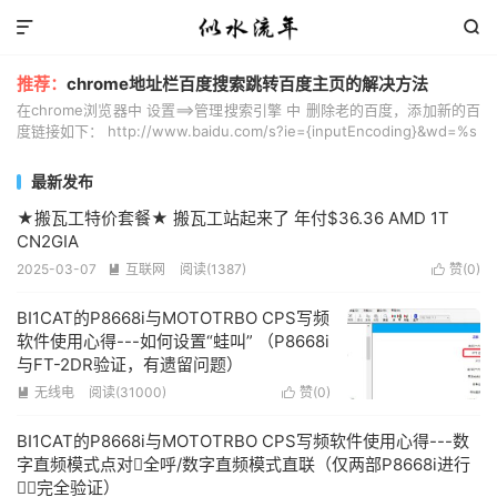


推荐：
chrome地址栏百度搜索跳转百度主页的解决方法
在chrome浏览器中 设置==>管理搜索引擎 中 删除老的百度，添加新的百
度链接如下： http://www.baidu.com/s?ie={inputEncoding}&wd=%s
最新发布
★搬瓦工特价套餐★ 搬瓦工站起来了 年付$36.36 AMD 1T
CN2GIA
2025-03-07
互联网
阅读(1387)
赞(
0
)


BI1CAT的P8668i与MOTOTRBO CPS写频
软件使用心得---如何设置“蛙叫” （P8668i
与FT-2DR验证，有遗留问题）
无线电
阅读(31000)
赞(
0
)


BI1CAT的P8668i与MOTOTRBO CPS写频软件使用心得---数
字直频模式点对全呼/数字直频模式直联（仅两部P8668i进行
完全验证）