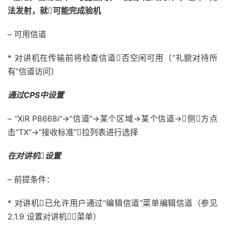
法发射，就可能完成验机
– 可用信道
* 对讲机在传输前将检查信道否空闲可用（“礼貌对待所
有”信道访问）
通过CPS中设置
– “XiR P8668i”->“信道”->某个区域->某个信道->侧方点
击“TX”->“接收标准”拉列表进行选择
在对讲机设置
– 前提条件：
* 对讲机已允许用户通过“编辑信道”菜单编辑信道（参见
2.1.9 设置对讲机菜单）