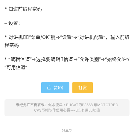
* 知道前编程密码
– 设置：
* 对讲机，“菜单/OK”键->“设置”->“对讲机配置”，输入前编
程密码
* “编辑信道”->选择要编辑信道->“允许类别”->“始终允许”/
“可用信道”
赞(
0
)
打赏

未经允许不得转载：
似水流年
»
BI1CAT的P8668i与MOTOTRBO
CPS写频软件使用心得---些有用功能
分享到