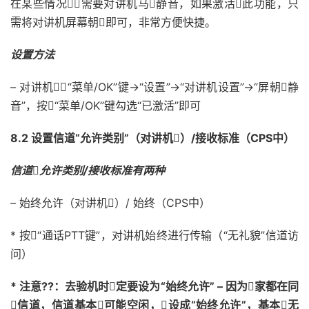
在某些情况，需要对讲机马静音，如果激活此功能，只
需将对讲机屏幕朝即可，非常方便快捷。
设置方法
– 对讲机，“菜单/OK”键->“设置”->“对讲机设置”->“屏朝静
音”，按“菜单/OK”键勾选“已激活”即可
8.2 设置信道“允许类别”（对讲机）/接收标准（CPS中）
信道允许类别/接收标准有两种
– 始终允许（对讲机）/ 始终（CPS中）
* 按“通话PTT键”，对讲机始终进行传输（“无礼貌”信道访
问）
* 注意??：去验机时定要设为“始终允许” – 因为家都在同
信道，信道基本可能空闲，设成“始终允许”，基本无