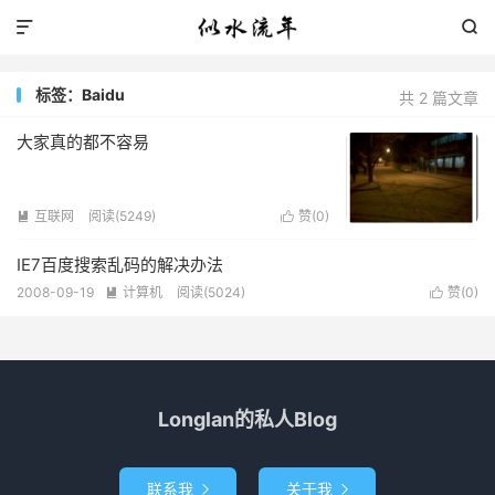


标签：Baidu
共 2 篇文章
大家真的都不容易
互联网
阅读(5249)
赞(
0
)


IE7百度搜索乱码的解决办法
2008-09-19
计算机
阅读(5024)
赞(
0
)


Longlan的私人Blog
联系我
关于我

