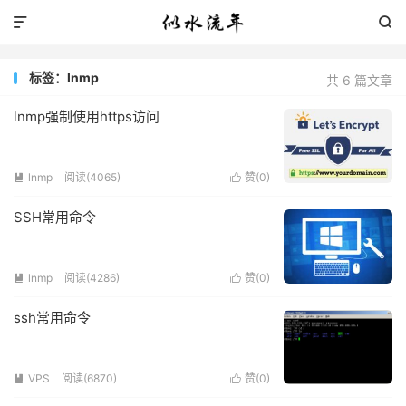


标签：lnmp
共 6 篇文章
lnmp强制使用https访问
lnmp
阅读(4065)
赞(
0
)


SSH常用命令
lnmp
阅读(4286)
赞(
0
)


ssh常用命令
VPS
阅读(6870)
赞(
0
)

