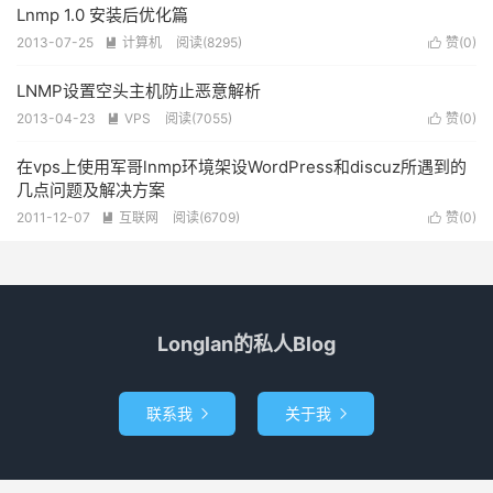
Lnmp 1.0 安装后优化篇
2013-07-25
计算机
阅读(8295)
赞(
0
)


LNMP设置空头主机防止恶意解析
2013-04-23
VPS
阅读(7055)
赞(
0
)


在vps上使用军哥lnmp环境架设WordPress和discuz所遇到的
几点问题及解决方案
2011-12-07
互联网
阅读(6709)
赞(
0
)


Longlan的私人Blog
联系我
关于我

