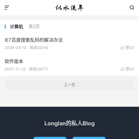


第2页
计算机
IE7百度搜索乱码的解决办法
2008-09-19
阅读(5016)
赞(
0
)

软件版本
2007-11-22
阅读(3977)
赞(
0
)

上一页
Longlan的私人Blog