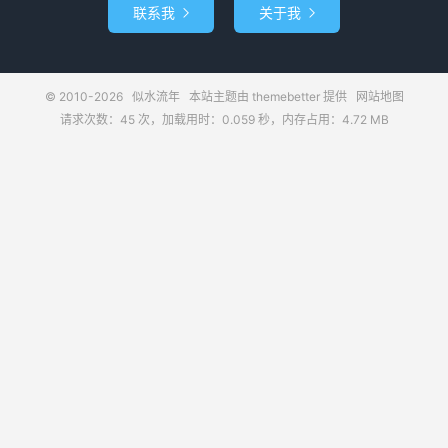
联系我
关于我


© 2010-2026
似水流年
本站主题由
themebetter
提供
网站地图
请求次数：45 次，加载用时：0.059 秒，内存占用：4.72 MB