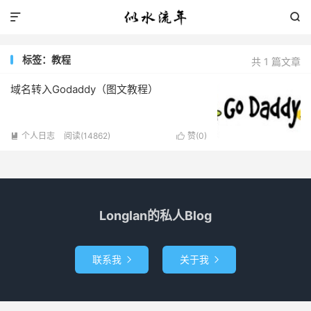


标签：教程
共 1 篇文章
域名转入Godaddy（图文教程）
个人日志
阅读(14862)
赞(
0
)


Longlan的私人Blog
联系我
关于我

