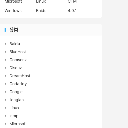
Microsoft
Linux
CTM
Windows
Baidu
4.0.1
分类
Baidu
BlueHost
Comsenz
Discuz
DreamHost
Godaddy
Google
ilonglan
Linux
lnmp
Microsoft