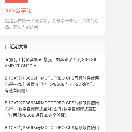
XXV分享站
这是我做的一个分享站，会分享一些乱七八糟的东
西。欢迎大家访问！
近期文章
★搬瓦工特价套餐★ 搬瓦工站起来了 年付$36.36
AMD 1T CN2GIA
BI1CAT的P8668i与MOTOTRBO CPS写频软件使用
心得---如何设置“蛙叫” （P8668i与FT-2DR验证，
有遗留问题）
BI1CAT的P8668i与MOTOTRBO CPS写频软件使用
心得---数字直频模式点对全呼/数字直频模式直联
（仅两部P8668i进行完全验证）
BI1CAT的P8668i与MOTOTRBO CPS写频软件使用