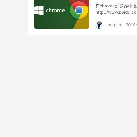
在chrome浏览器中
http://www.baidu.c
Longlan
2015