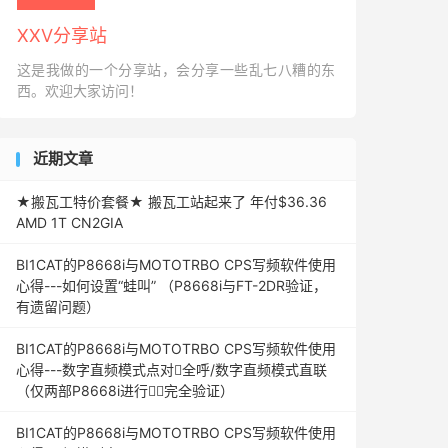
XXV分享站
这是我做的一个分享站，会分享一些乱七八糟的东
西。欢迎大家访问！
近期文章
★搬瓦工特价套餐★ 搬瓦工站起来了 年付$36.36
AMD 1T CN2GIA
BI1CAT的P8668i与MOTOTRBO CPS写频软件使用
心得---如何设置“蛙叫” （P8668i与FT-2DR验证，
有遗留问题）
BI1CAT的P8668i与MOTOTRBO CPS写频软件使用
心得---数字直频模式点对全呼/数字直频模式直联
（仅两部P8668i进行完全验证）
BI1CAT的P8668i与MOTOTRBO CPS写频软件使用