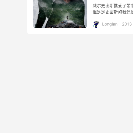
威尔史密斯携爱子带
但是是史密斯的我还
片内容空洞，除了画
Longlan
2013
实没有上一次...