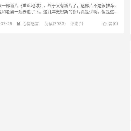
来一部新片《重返地球》，终于又有新片了，这部片不是很推荐，
是和老婆一起去追了下。这几年史密斯的新片真是少啊。但是这部
面不错以外实在找不出什么亮点，算是给爱子给带出来了，不过着
-07-25
心情感言
阅读(7933)
评论(1)
赞(
0
)

