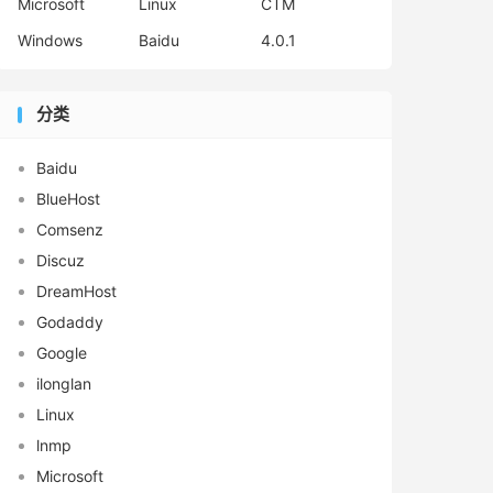
Microsoft
Linux
CTM
Windows
Baidu
4.0.1
分类
Baidu
BlueHost
Comsenz
Discuz
DreamHost
Godaddy
Google
ilonglan
Linux
lnmp
Microsoft