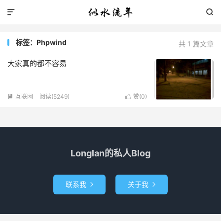


标签：Phpwind
共 1 篇文章
大家真的都不容易
互联网
阅读(5249)
赞(
0
)


Longlan的私人Blog
联系我
关于我

