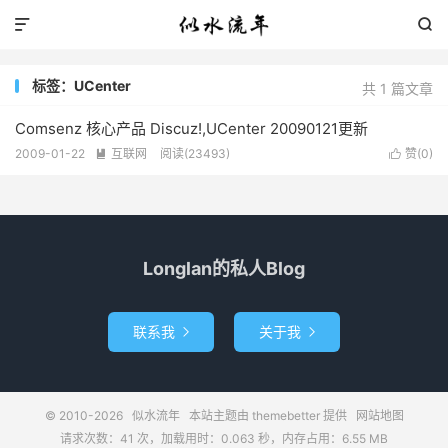


标签：UCenter
共 1 篇文章
Comsenz 核心产品 Discuz!,UCenter 20090121更新
2009-01-22
互联网
阅读(23493)
赞(
0
)


Longlan的私人Blog
联系我
关于我


© 2010-2026
似水流年
本站主题由
themebetter
提供
网站地图
请求次数：41 次，加载用时：0.063 秒，内存占用：6.55 MB