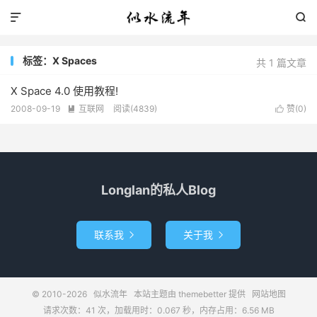


标签：X Spaces
共 1 篇文章
X Space 4.0 使用教程!
2008-09-19
互联网
阅读(4839)
赞(
0
)


Longlan的私人Blog
联系我
关于我


© 2010-2026
似水流年
本站主题由
themebetter
提供
网站地图
请求次数：41 次，加载用时：0.067 秒，内存占用：6.56 MB