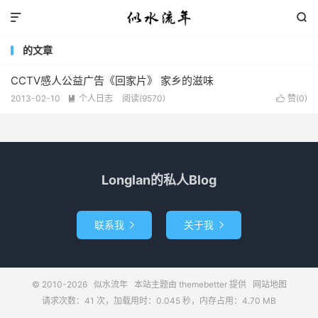


的文章
CCTV感人公益广告《回家片》 家乡的滋味
2013-02-10
个人日志
阅读(9570)
赞(
0
)


Longlan的私人Blog
联系我
关于我


© 2010-2026
似水流年
本站主题由
themebetter
提供
网站地图
请求次数：41 次，加载用时：0.045 秒，内存占用：4.70 MB