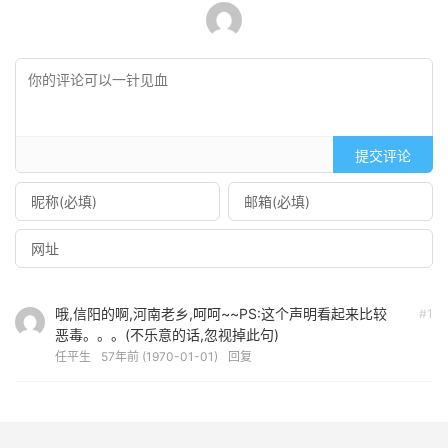
提交评论
哦,信阳的啊,河南老乡,呵呵~~PS:这个声明看起来比较
#1
恶毒。。。(不乐意的话,忽视掉此句)
任平生
57年前 (1970-01-01)
回复