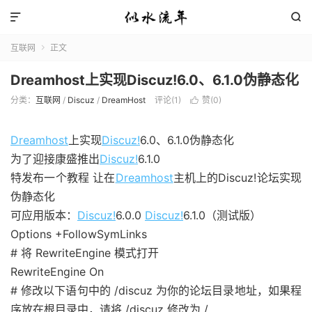


互联网
正文

Dreamhost上实现Discuz!6.0、6.1.0伪静态化
分类：
互联网
/
Discuz
/
DreamHost
评论(1)
赞(
0
)

Dreamhost
上实现
Discuz!
6.0、6.1.0伪静态化
为了迎接康盛推出
Discuz!
6.1.0
特发布一个教程 让在
Dreamhost
主机上的Discuz!论坛实现
伪静态化
可应用版本：
Discuz!
6.0.0
Discuz!
6.1.0（测试版）
Options +FollowSymLinks
# 将 RewriteEngine 模式打开
RewriteEngine On
# 修改以下语句中的 /discuz 为你的论坛目录地址，如果程
序放在根目录中，请将 /discuz 修改为 /