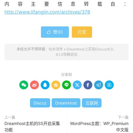
内容主要信息转载自：
http://www.lifangjin.com/archives/378
赞(
0
)
打赏

未经允许不得转载：
似水流年
»
Dreamhost上实现Discuz!6.0、
6.1.0伪静态化
分享到









Discuz
DreamHost
互联网
上一篇
下一篇
Dreamhost主机的SS开启采集
WordPress主题：WP_Premium
功能
中文版