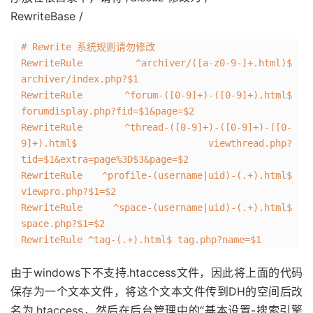
RewriteBase /
# Rewrite 系统规则请勿修改
RewriteRule ^archiver/([a-z0-9-]+.html)$
archiver/index.php?$1
RewriteRule ^forum-([0-9]+)-([0-9]+).html$
forumdisplay.php?fid=$1&page=$2
RewriteRule ^thread-([0-9]+)-([0-9]+)-([0-
9]+).html$ viewthread.php?
tid=$1&extra=page%3D$3&page=$2
RewriteRule ^profile-(username|uid)-(.+).html$
viewpro.php?$1=$2
RewriteRule ^space-(username|uid)-(.+).html$
space.php?$1=$2
RewriteRule ^tag-(.+).html$ tag.php?name=$1
由于windows下不支持.htaccess文件，因此将上面的代码
保存为一个文本文件，将这个文本文件传到DH的空间后改
名为.htaccess，然后在后台管理中的“基本设置-搜索引擎