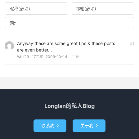
Anyway these are some great tips & these posts
#1
are even better. ,
Wolf29
17年前 (2009-10-14)
回复
Longlan的私人Blog
联系我
关于我

