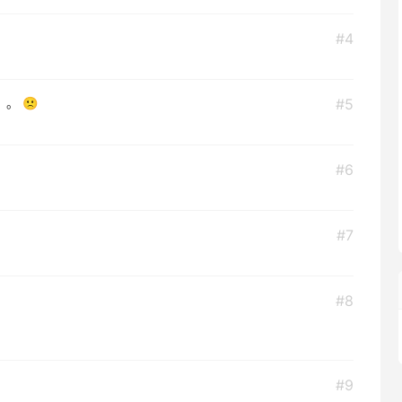
#4
。 🙁
#5
#6
#7
#8
#9