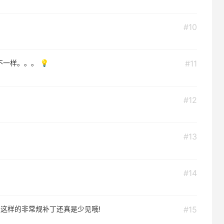
#10
不一样。。。 💡
#11
#12
#13
#14
发这样的非常规补丁还真是少见哦!
#15