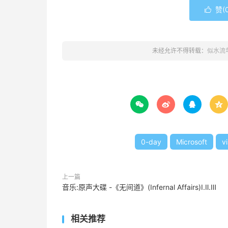
赞(

未经允许不得转载：
似水流




0-day
Microsoft
vi
上一篇
音乐:原声大碟 -《无间道》(Infernal Affairs)Ⅰ.Ⅱ.Ⅲ
相关推荐