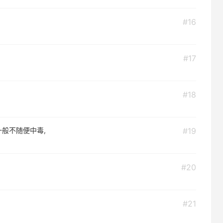
#16
#17
#18
般不随便中毒,
#19
#20
#21