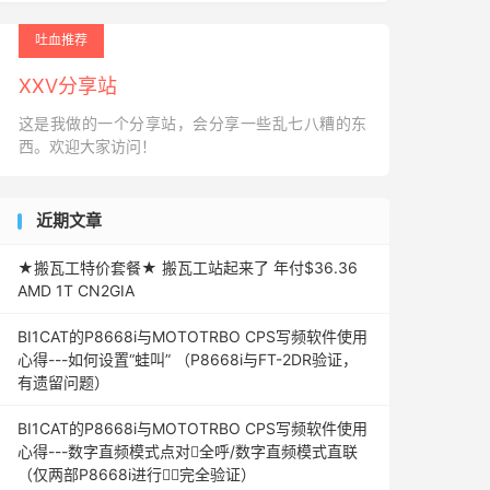
吐血推荐
XXV分享站
这是我做的一个分享站，会分享一些乱七八糟的东
西。欢迎大家访问！
近期文章
★搬瓦工特价套餐★ 搬瓦工站起来了 年付$36.36
AMD 1T CN2GIA
BI1CAT的P8668i与MOTOTRBO CPS写频软件使用
心得---如何设置“蛙叫” （P8668i与FT-2DR验证，
有遗留问题）
BI1CAT的P8668i与MOTOTRBO CPS写频软件使用
心得---数字直频模式点对全呼/数字直频模式直联
（仅两部P8668i进行完全验证）