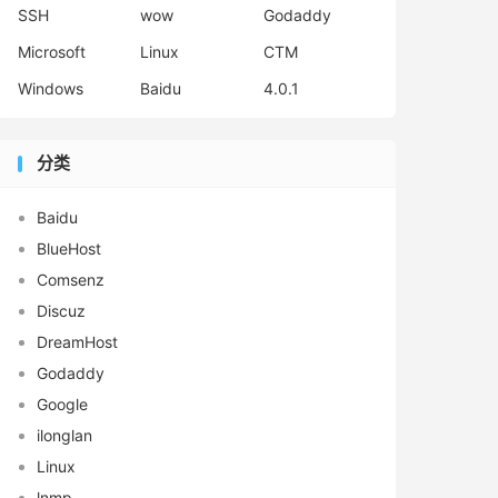
SSH
wow
Godaddy
Microsoft
Linux
CTM
Windows
Baidu
4.0.1
分类
Baidu
BlueHost
Comsenz
Discuz
DreamHost
Godaddy
Google
ilonglan
Linux
lnmp