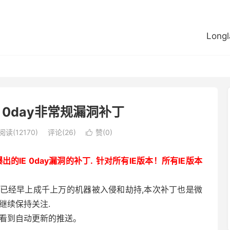
Longl
 0day非常规漏洞补丁
阅读(12170)
评论(26)
赞(
0
)

IE 0day漏洞的补丁.
针对所有IE版本！所有IE版本
该漏洞已经早上成千上万的机器被入侵和劫持,本次补丁也是微
继续保持关注.
有看到自动更新的推送。