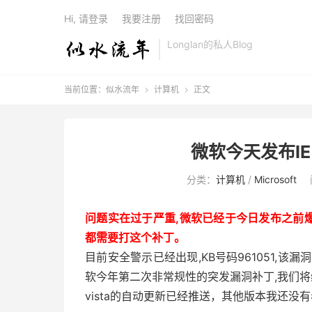
Hi, 请登录
我要注册
找回密码
Longlan的私人Blog
当前位置：
似水流年
计算机
正文


微软今天发布IE
分类：
计算机
/
Microsoft
问题实在过于严重,微软已经于今日发布之前爆出的
都需要打这个补丁。
目前安全警示已经出现,KB号码961051,
软今年第二次非常规性的突发漏洞补丁,我们将
vista的自动更新已经推送，其他版本我还没