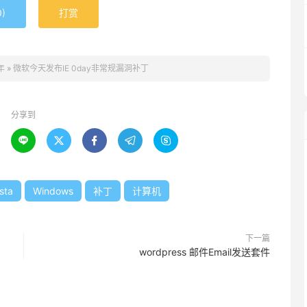
0
)
打赏
年
»
微软今天发布IE 0day非常规漏洞补丁
分享到





sta
Windows
补丁
计算机
下一篇
wordpress 邮件Email发送套件