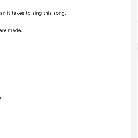
n it takes to sing this song.
were made.
f)