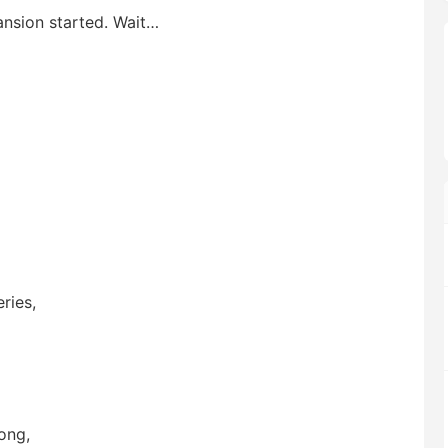
ansion started. Wait…
ries,
long,