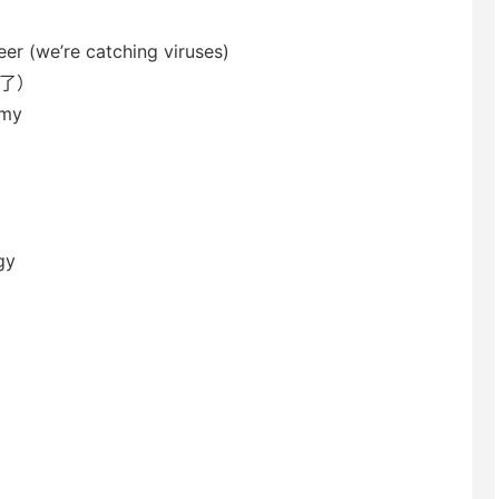
eer (we’re catching viruses)
了）
omy
gy