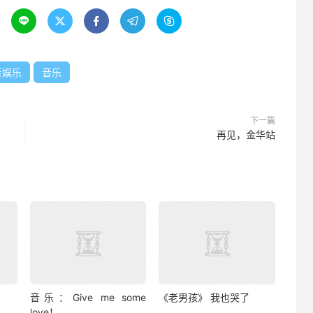





音娱乐
音乐
下一篇
再见，金华站
音乐：Give me some
《老男孩》 我也哭了
love！