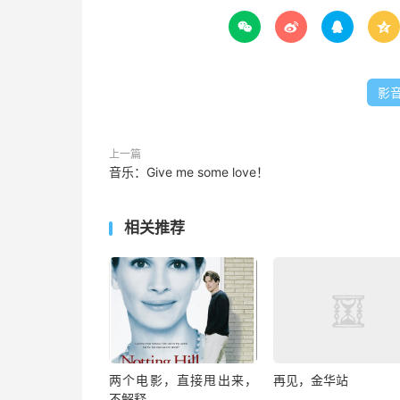




影
上一篇
音乐：Give me some love！
相关推荐
两个电影，直接甩出来，
再见，金华站
不解释