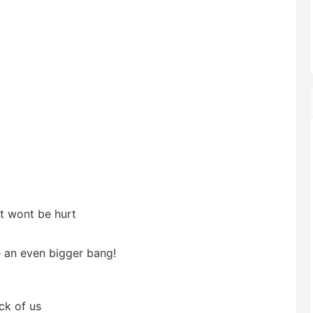
it wont be hurt
ke an even bigger bang!
ck of us