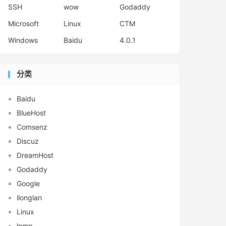
SSH
wow
Godaddy
Microsoft
Linux
CTM
Windows
Baidu
4.0.1
分类
Baidu
BlueHost
Comsenz
Discuz
DreamHost
Godaddy
Google
ilonglan
Linux
lnmp