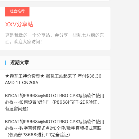
吐血推荐
XXV分享站
这是我做的一个分享站，会分享一些乱七八糟的东
西。欢迎大家访问！
近期文章
★搬瓦工特价套餐★ 搬瓦工站起来了 年付$36.36
AMD 1T CN2GIA
BI1CAT的P8668i与MOTOTRBO CPS写频软件使用
心得---如何设置“蛙叫” （P8668i与FT-2DR验证，
有遗留问题）
BI1CAT的P8668i与MOTOTRBO CPS写频软件使用
心得---数字直频模式点对全呼/数字直频模式直联
（仅两部P8668i进行完全验证）