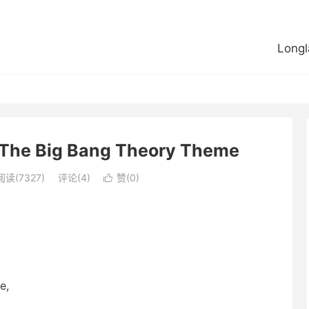
Longl
ig Bang Theory Theme
阅读(7327)
评论(4)
赞(
0
)

e,