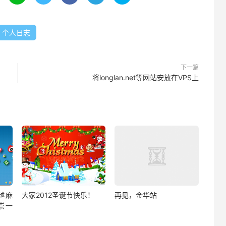
个人日志
下一篇
将longlan.net等网站安放在VPS上
来越麻
大家2012圣诞节快乐！
再见，金华站
崇一