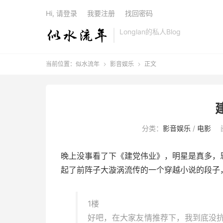
Hi, 请登录
我要注册
找回密码
Longlan的私人Blog
当前位置：
似水流年
影音娱乐
正文


分类：
影音娱乐
/
电影
晚上没事看了下《建党伟业》，明星是真多，
起了前阵子大漩涡流传的一个穿越小说的段子
1楼
好吧，在大家友情推荐下，我到底没