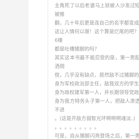
主角死了以后老婆马上就被人沙发过
被推
翻，几十年后更是连自己的名字都变成
这让人情何以堪！这个算是烂尾的吧？
6楼
都是吐槽猪脚的吗？
其实这本书最不能忍受的是，第一男
洒倜
傥，几乎没有缺点，居然敌不过猪脚的
身为军校政治部主任，敌我双方的学生
身为政权建军第一人，并长期领导党政
身为我方特务头子第一人，把敌人渗
不进
。(这是开敌方弱智光环啊啊啊魂淡..)
。。。。。。。。。
可是，自从猪脚闪亮登场之后，第一