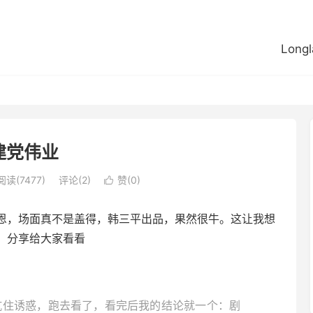
Longl
建党伟业
阅读(7477)
评论(2)
赞(
0
)

恩，场面真不是盖得，韩三平出品，果然很牛。这让我想
，分享给大家看看
抗住诱惑，跑去看了，看完后我的结论就一个：剧