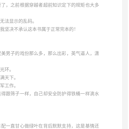
短了，之前根据穿越者超前知识定下的规矩也大多
无法显示的乱码。
我坚决不承认这本书属于正常完本的！
配美男子的戏份那么多，那么出彩，英气逼人，潇
光环。
满天下。
军工作。
透得跟筛子一样，自己却安全防护得铁桶一样滴水
男配一直甘心做绿叶在背后默默支持，这是基情还