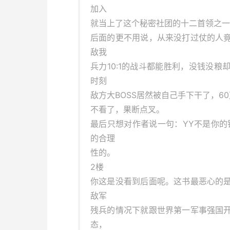
加入
就当上了这个秘密社团的十二首领之一
后面的更不用说，从来没打过仗的人
敌我
兵力10:1的战斗都能胜利，没钱没
时刻
敌方大BOSS居然被自己手下干了，6
不看了，果断点叉。
最后只想对作者说一句：YY不是你的
的合理
性的。
2楼
你这是没看到后面呢。这书最恶心的
敌军
残兵的情况下就跟世界第一军事强国
态，