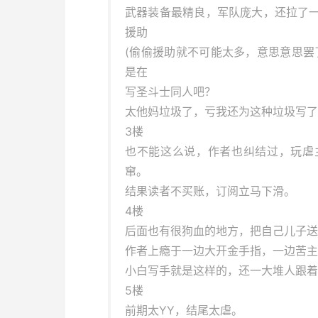
武器装备最精良，军队庞大，还拉了
援助
(偷偷援助就不可能太多，意思意思罢
是在
写圣斗士同人吧？
太他妈垃圾了，亏我还为这种垃圾写了
3楼
也不能这么说，作者也纠结过，玩虐
窜。
结果读者不买账，订阅立马下滑。
4楼
后面也有很狗血的地方，把自己儿子送
作者上瘾于一边大开金手指，一边苦主
小白写手就是这样的，还一大堆人跟着
5楼
前期太YY，结尾太虐。