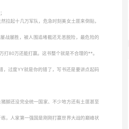
；
竟然拉起十几万军队，危急时刻美女土匪来倒贴，
粮却屡战屡胜，被人围追堵截还无恙脱险，最危险的
0万打80万还能打赢。这书整个就是不合理的**。
错，过度YY就是你的错了，写书还是要讲点起码
是猪脚还没完全统一国家、不少地方还有土匪甚至
开练，人家第一强国是刚刚打赢世界大战的巅峰状