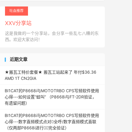
吐血推荐
XXV分享站
这是我做的一个分享站，会分享一些乱七八糟的东
西。欢迎大家访问！
近期文章
★搬瓦工特价套餐★ 搬瓦工站起来了 年付$36.36
AMD 1T CN2GIA
BI1CAT的P8668i与MOTOTRBO CPS写频软件使用
心得---如何设置“蛙叫” （P8668i与FT-2DR验证，
有遗留问题）
BI1CAT的P8668i与MOTOTRBO CPS写频软件使用
心得---数字直频模式点对全呼/数字直频模式直联
（仅两部P8668i进行完全验证）