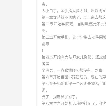
毒，
太小白了，金手指太多太滥，反派明显
第一章穿越就不说他了，反正来去都这
第二章开始学院戏，当时就感觉不对
啊。
第三章开金手指，让个学生去劝降围
剧毒
！
第四章开始有大法师女儿倒贴，还虎
者是
个宅男，一点感情经历都没有，剧毒！
第六章开始当图书馆管理员，现在的穿
第七章开始出现第一个反派BOSS，f
师，
算了，捏着鼻子忍了；
第八章主角开始加入秘密社团了，作