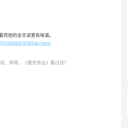
得看完他的全文读更有味道。
_4701280b0101854o.html
说，帅哥，《建党伟业》看过伐？