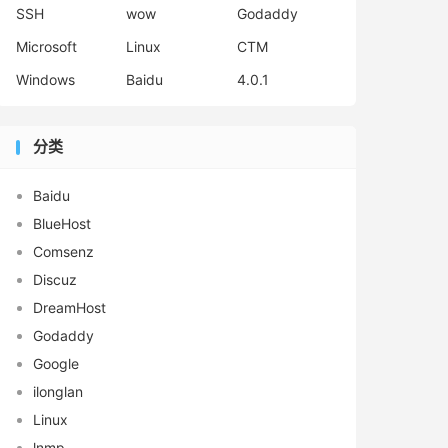
SSH
wow
Godaddy
Microsoft
Linux
CTM
Windows
Baidu
4.0.1
分类
Baidu
BlueHost
Comsenz
Discuz
DreamHost
Godaddy
Google
ilonglan
Linux
lnmp