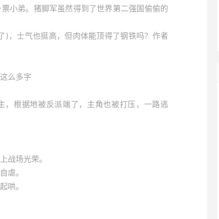
一票小弟。猪脚军虽然得到了世界第二强国偷偷的
了)，士气也挺高，但肉体能顶得了钢铁吗？作者
这么多字
主，根据地被反派端了，主角也被打压，一路逃
上战场光荣。
自虐。
起哄。