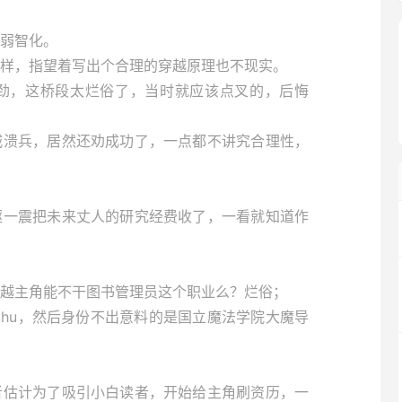
弱智化。
样，指望着写出个合理的穿越原理也不现实。
劲，这桥段太烂俗了，当时就应该点叉的，后悔
城溃兵，居然还劝成功了，一点都不讲究合理性，
躯一震把未来丈人的研究经费收了，一看就知道作
越主角能不干图书管理员这个职业么？烂俗；
it.hu，然后身份不出意料的是国立魔法学院大魔导
者估计为了吸引小白读者，开始给主角刷资历，一