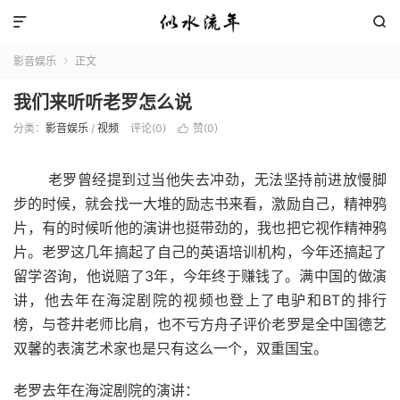


影音娱乐
正文

我们来听听老罗怎么说
分类：
影音娱乐
/
视频
评论(0)
赞(
0
)

老罗曾经提到过当他失去冲劲，无法坚持前进放慢脚
步的时候，就会找一大堆的励志书来看，激励自己，精神鸦
片，有的时候听他的演讲也挺带劲的，我也把它视作精神鸦
片。老罗这几年搞起了自己的英语培训机构，今年还搞起了
留学咨询，他说赔了3年，今年终于赚钱了。满中国的做演
讲，他去年在海淀剧院的视频也登上了电驴和BT的排行
榜，与苍井老师比肩，也不亏方舟子评价老罗是全中国德艺
双馨的表演艺术家也是只有这么一个，双重国宝。
老罗去年在海淀剧院的演讲：