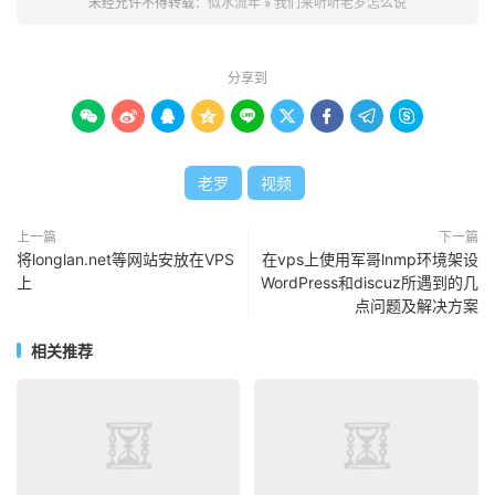
未经允许不得转载：
似水流年
»
我们来听听老罗怎么说
分享到









老罗
视频
上一篇
下一篇
将longlan.net等网站安放在VPS
在vps上使用军哥lnmp环境架设
上
WordPress和discuz所遇到的几
点问题及解决方案
相关推荐