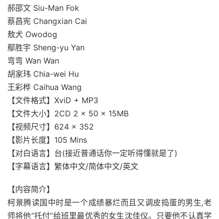
郝邵文 Siu-Man Fok
蔡昌宪 Changxian Cai
敖犬 Owodog
鄢胜宇 Sheng-yu Yan
弯弯 Wan Wan
胡家玮 Chia-wei Hu
王彩桦 Caihua Wang
【文件格式】XviD + MP3
【文件大小】2CD 2 x 50 x 15MB
【视频尺寸】624 x 352
【影片长度】105 Mins
【对白语言】台(接近普通话你一定听得懂就是了)
【字幕语言】繁体中文/简体中文/英文
【内容简介】
柯景腾读国中时是一个成绩暴烂而且又调皮捣蛋的男生,老
师将他“托付”给班里最优秀的女生沈佳仪。只要他不认真学