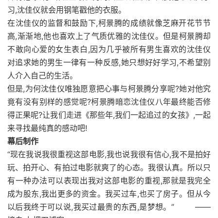
习,沈佳仪就会用钢笔戳他的衣服。
在沈佳仪的监督和鼓励下,柯景腾的成绩就像芝麻开花节节
高,渐渐地,他也喜欢上了气质优雅的沈佳仪。但是柯景腾却
不敢向心爱的女生表白,因为几乎被所有男生喜欢的沈佳仪
对追求她的男生一律有一种反感,她只想好好学习,不希望别
人介入自己的生活。
但是,为何沈佳仪唯独愿意把心事与柯景腾分享呢?她对他究
竟有没有别样的感觉呢?柯景腾暗恋沈佳仪八年最终能否修
得正果呢?让我们走进《那些年,我们一起追过的女孩》,一起
来寻找最纯真的感动吧!
幕后制作
“现在我说我很重视这部电影,我也说我很有信心,我不是拍好
玩、拍开心、有拍过电影就爽了的心态。我很认真。所以只
有一种办法可以表现出我对这部电影的重视,那就是我完全
成为股东,我出更多的资金。我买过车,也买了房子。但从今
以后我终于可以说,我买过最贵的东西,是梦想。” ——