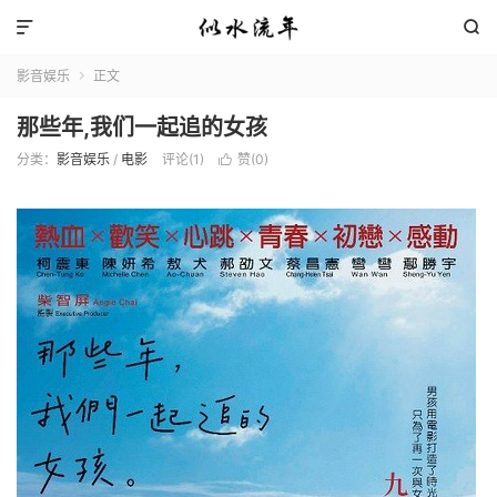


影音娱乐
正文

那些年,我们一起追的女孩
分类：
影音娱乐
/
电影
评论(1)
赞(
0
)
