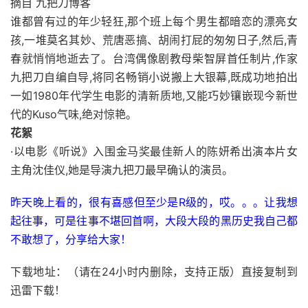
摘自 九把刀博客
谁都曾有过的年少轻狂,那个班上每个男生都暗恋的漂亮女
孩,一堆莫名其妙、荒唐恶搞、胡闹打屁的匆匆日子,然后,青
春就悄悄地逝去了。台湾偶像剧教母柴智屏首任制片,作家
九把刀自编自导,将同名畅销小说搬上大银幕,既成功地拍出
一如1980年代学生电影的清新质地,又能巧妙镶嵌现今新世
代的Kuso气味,绝对惊艳。
花絮
·以电影《听说》入围金马奖最佳新人的陈妍希出演本片女
主角沈佳仪,她是导演九把刀最早确认的演员。
昨天晚上看的，很有喜感但至少是R级的，哎。。。让我想
起往事，可是往事不堪回首啊，大段大段的黑历史我自己都
不敢想了，分享给大家！
下载地址：（请在24小时内删除，支持正版）直接复制到
迅雷下载！