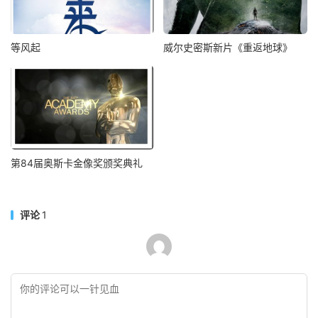
等风起
威尔史密斯新片《重返地球》
第84届奥斯卡金像奖颁奖典礼
评论
1