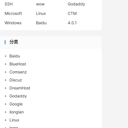
SSH
wow
Godaddy
Microsoft
Linux
CTM
Windows
Baidu
4.0.1
分类
Baidu
BlueHost
Comsenz
Discuz
DreamHost
Godaddy
Google
ilonglan
Linux
lnmp