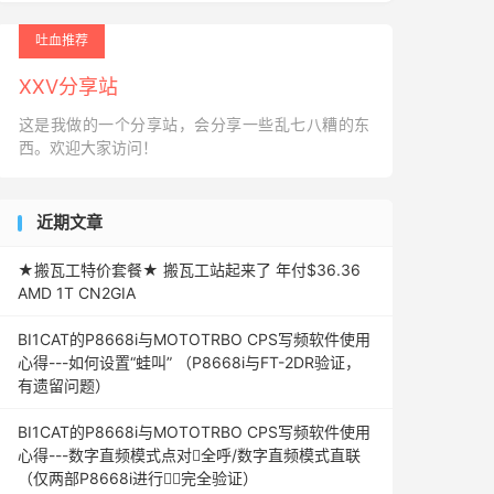
吐血推荐
XXV分享站
这是我做的一个分享站，会分享一些乱七八糟的东
西。欢迎大家访问！
近期文章
★搬瓦工特价套餐★ 搬瓦工站起来了 年付$36.36
AMD 1T CN2GIA
BI1CAT的P8668i与MOTOTRBO CPS写频软件使用
心得---如何设置“蛙叫” （P8668i与FT-2DR验证，
有遗留问题）
BI1CAT的P8668i与MOTOTRBO CPS写频软件使用
心得---数字直频模式点对全呼/数字直频模式直联
（仅两部P8668i进行完全验证）