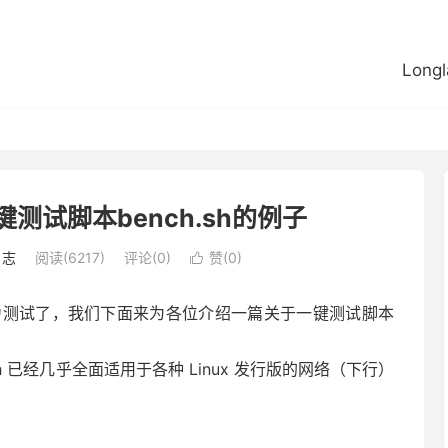
Longl
一键测试脚本bench.sh的例子
日志
阅读(6217)
评论(0)
赞(
0
)

的压力测试了，我们下面来为各位介绍一篇关于一键测试脚本
h 已经几乎全面适用于各种 Linux 发行版的网络（下行）