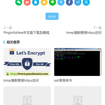









lnmp
上一篇
下一篇
PingInfoView中文版下载及教程
lnmp强制使用https访问
相关推荐
lnmp强制使用https访问
ssh常用命令