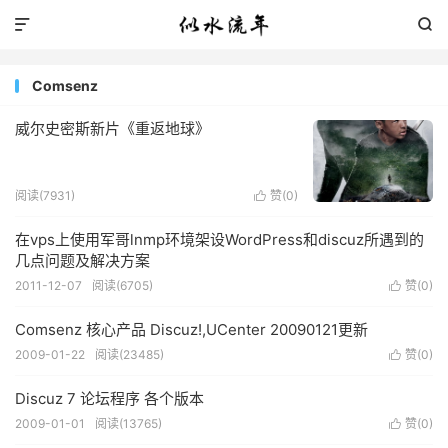


Comsenz
威尔史密斯新片《重返地球》
阅读(7931)
赞(
0
)

在vps上使用军哥lnmp环境架设WordPress和discuz所遇到的
几点问题及解决方案
2011-12-07
阅读(6705)
赞(
0
)

Comsenz 核心产品 Discuz!,UCenter 20090121更新
2009-01-22
阅读(23485)
赞(
0
)

Discuz 7 论坛程序 各个版本
2009-01-01
阅读(13765)
赞(
0
)
