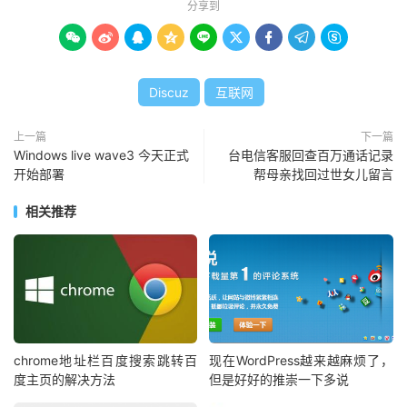
分享到









Discuz
互联网
上一篇
下一篇
Windows live wave3 今天正式
台电信客服回查百万通话记录
开始部署
帮母亲找回过世女儿留言
相关推荐
chrome地址栏百度搜索跳转百
现在WordPress越来越麻烦了，
度主页的解决方法
但是好好的推崇一下多说