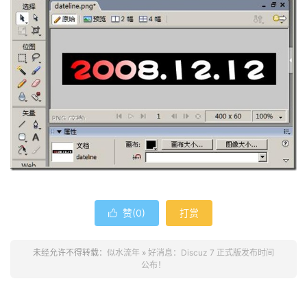
赞(
0
)
打赏

未经允许不得转载：
似水流年
»
好消息：Discuz 7 正式版发布时间
公布！