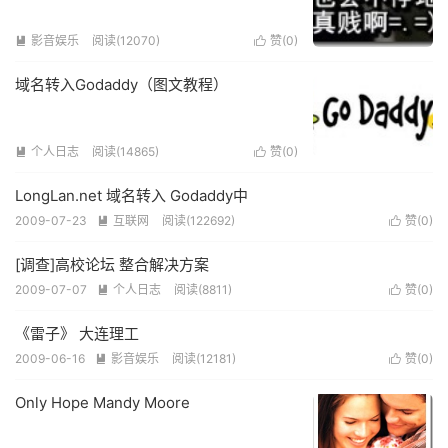
影音娱乐
阅读(12070)
赞(
0
)


域名转入Godaddy（图文教程）
个人日志
阅读(14865)
赞(
0
)


LongLan.net 域名转入 Godaddy中
2009-07-23
互联网
阅读(122692)
赞(
0
)


[调查]高校论坛 整合解决方案
2009-07-07
个人日志
阅读(8811)
赞(
0
)


《雷子》 大连理工
2009-06-16
影音娱乐
阅读(12181)
赞(
0
)


Only Hope Mandy Moore