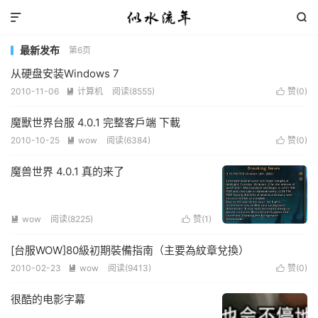


最新发布
第6页
从硬盘安装Windows 7
2010-11-06
计算机
阅读(8555)
赞(
0
)


魔獸世界台服 4.0.1 完整客戶端 下載
2010-10-25
wow
阅读(6384)
赞(
0
)


魔兽世界 4.0.1 真的来了
wow
阅读(8225)
赞(
1
)


[台服WOW]80級初期裝備指南（主要為紋章兌換）
2010-02-23
wow
阅读(9413)
赞(
0
)


很酷的电影字幕