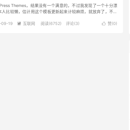
Press Themes，结果没有一个满意的，不过我发现了一个十分漂
本人比较懒，估计用这个模板更新起来计较麻烦，就放弃了，不过
这里分享个大家。 P.S：这个模板需要打开文件调试代码...
-09-19
互联网
阅读(6752)
评论(3)
赞(
0
)

