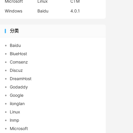
Microsoft
Linux
CTM
Windows
Baidu
4.0.1
分类
Baidu
BlueHost
Comsenz
Discuz
DreamHost
Godaddy
Google
ilonglan
Linux
lnmp
Microsoft