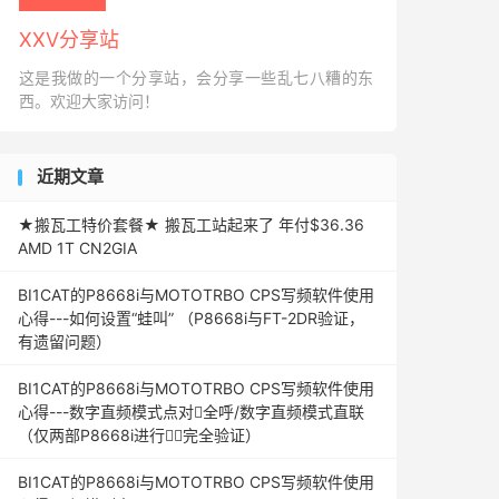
XXV分享站
这是我做的一个分享站，会分享一些乱七八糟的东
西。欢迎大家访问！
近期文章
★搬瓦工特价套餐★ 搬瓦工站起来了 年付$36.36
AMD 1T CN2GIA
BI1CAT的P8668i与MOTOTRBO CPS写频软件使用
心得---如何设置“蛙叫” （P8668i与FT-2DR验证，
有遗留问题）
BI1CAT的P8668i与MOTOTRBO CPS写频软件使用
心得---数字直频模式点对全呼/数字直频模式直联
（仅两部P8668i进行完全验证）
BI1CAT的P8668i与MOTOTRBO CPS写频软件使用