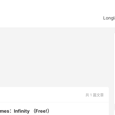
Longl
共 1 篇文章
mes：Infinity （Free!）