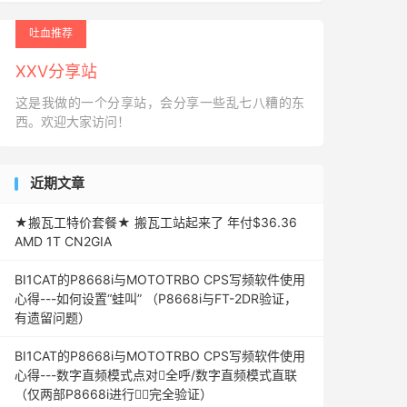
吐血推荐
XXV分享站
这是我做的一个分享站，会分享一些乱七八糟的东
西。欢迎大家访问！
近期文章
★搬瓦工特价套餐★ 搬瓦工站起来了 年付$36.36
AMD 1T CN2GIA
BI1CAT的P8668i与MOTOTRBO CPS写频软件使用
心得---如何设置“蛙叫” （P8668i与FT-2DR验证，
有遗留问题）
BI1CAT的P8668i与MOTOTRBO CPS写频软件使用
心得---数字直频模式点对全呼/数字直频模式直联
（仅两部P8668i进行完全验证）