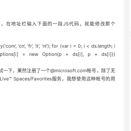
页面，在地址栏输入下面的一段JS代码，就能修改那个
om’, ‘cn’, ‘fr’, ‘it’, ‘nl’); for (var i = 0; i < ds.length; i
.options[i] = new Option(p + ds[i], p + ds[i])}
一下，果然注册了一个@microsoft.com帐号，除了无
e™ Spaces/Favorites服务，我想使用这种帐号的用