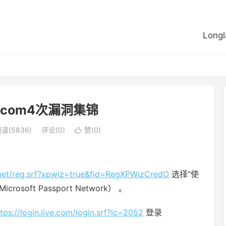
Longl
e.com4次漏洞集锦
读(5836)
评论(0)
赞(
0
)

t.net/reg.srf?xpwiz=true&fid=RegXPWizCredO
选择“使
osoft Passport Network） 。
tps://login.live.com/login.srf?lc=2052
登录