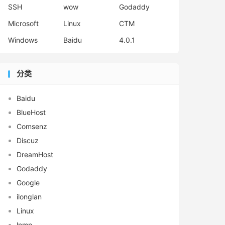
SSH
wow
Godaddy
Microsoft
Linux
CTM
Windows
Baidu
4.0.1
分类
Baidu
BlueHost
Comsenz
Discuz
DreamHost
Godaddy
Google
ilonglan
Linux
lnmp