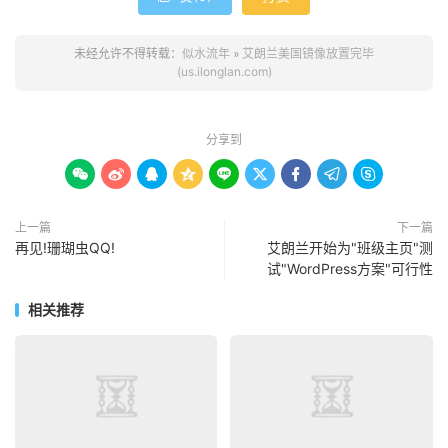
未经允许不得转载：
似水流年
»
艾朗兰美国镜像放置完毕
(us.ilonglan.com)
分享到









上一篇
下一篇
再见!珊瑚虫QQ!
艾朗兰开始为"班级主页"测
试"WordPress方案"可行性
相关推荐