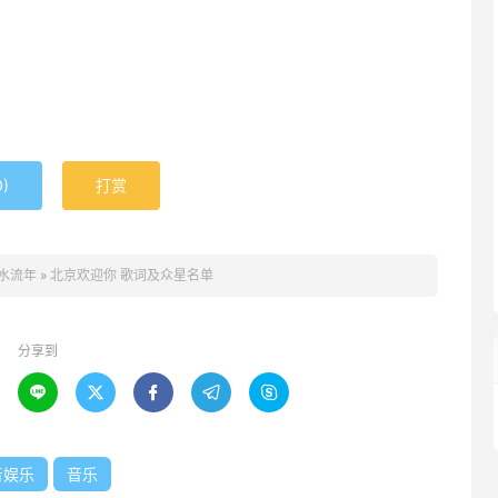
0
)
打赏
水流年
»
北京欢迎你 歌词及众星名单
分享到





音娱乐
音乐