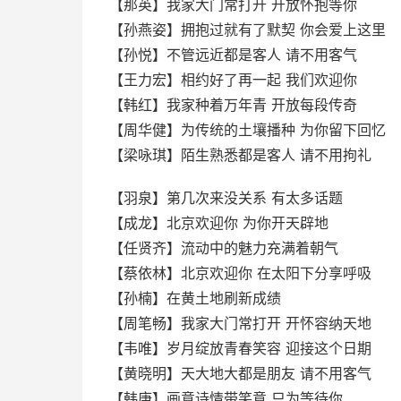
【那英】我家大门常打开 开放怀抱等你
【孙燕姿】拥抱过就有了默契 你会爱上这里
【孙悦】不管远近都是客人 请不用客气
【王力宏】相约好了再一起 我们欢迎你
【韩红】我家种着万年青 开放每段传奇
【周华健】为传统的土壤播种 为你留下回忆
【梁咏琪】陌生熟悉都是客人 请不用拘礼
【羽泉】第几次来没关系 有太多话题
【成龙】北京欢迎你 为你开天辟地
【任贤齐】流动中的魅力充满着朝气
【蔡依林】北京欢迎你 在太阳下分享呼吸
【孙楠】在黄土地刷新成绩
【周笔畅】我家大门常打开 开怀容纳天地
【韦唯】岁月绽放青春笑容 迎接这个日期
【黄晓明】天大地大都是朋友 请不用客气
【韩庚】画意诗情带笑意 只为等待你