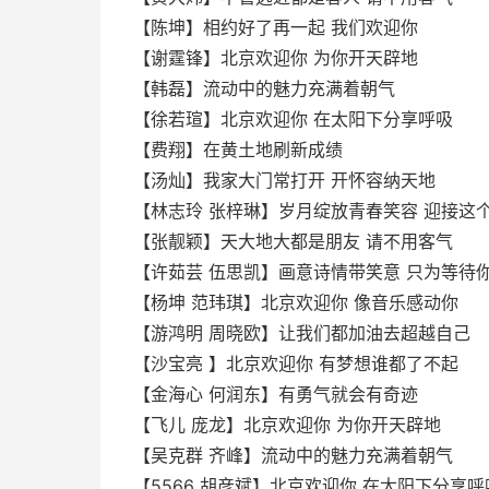
【陈坤】相约好了再一起 我们欢迎你
【谢霆锋】北京欢迎你 为你开天辟地
【韩磊】流动中的魅力充满着朝气
【徐若瑄】北京欢迎你 在太阳下分享呼吸
【费翔】在黄土地刷新成绩
【汤灿】我家大门常打开 开怀容纳天地
【林志玲 张梓琳】岁月绽放青春笑容 迎接这
【张靓颖】天大地大都是朋友 请不用客气
【许茹芸 伍思凯】画意诗情带笑意 只为等待
【杨坤 范玮琪】北京欢迎你 像音乐感动你
【游鸿明 周晓欧】让我们都加油去超越自己
【沙宝亮 】北京欢迎你 有梦想谁都了不起
【金海心 何润东】有勇气就会有奇迹
【飞儿 庞龙】北京欢迎你 为你开天辟地
【吴克群 齐峰】流动中的魅力充满着朝气
【5566 胡彦斌】北京欢迎你 在太阳下分享呼