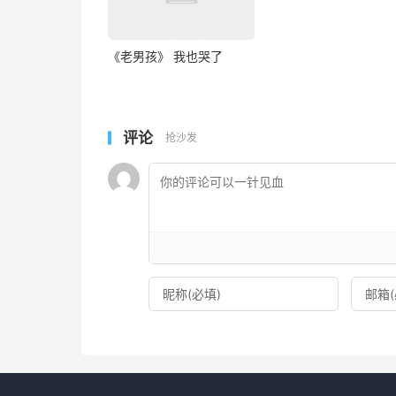
《老男孩》 我也哭了
评论
抢沙发