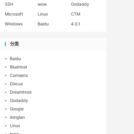
SSH
wow
Godaddy
Microsoft
Linux
CTM
Windows
Baidu
4.0.1
分类
Baidu
BlueHost
Comsenz
Discuz
DreamHost
Godaddy
Google
ilonglan
Linux
lnmp