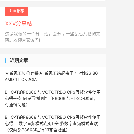
吐血推荐
XXV分享站
这是我做的一个分享站，会分享一些乱七八糟的东
西。欢迎大家访问！
近期文章
★搬瓦工特价套餐★ 搬瓦工站起来了 年付$36.36
AMD 1T CN2GIA
BI1CAT的P8668i与MOTOTRBO CPS写频软件使用
心得---如何设置“蛙叫” （P8668i与FT-2DR验证，
有遗留问题）
BI1CAT的P8668i与MOTOTRBO CPS写频软件使用
心得---数字直频模式点对全呼/数字直频模式直联
（仅两部P8668i进行完全验证）