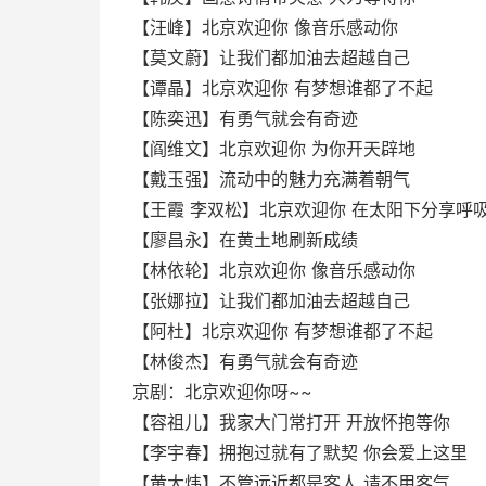
【汪峰】北京欢迎你 像音乐感动你
【莫文蔚】让我们都加油去超越自己
【谭晶】北京欢迎你 有梦想谁都了不起
【陈奕迅】有勇气就会有奇迹
【阎维文】北京欢迎你 为你开天辟地
【戴玉强】流动中的魅力充满着朝气
【王霞 李双松】北京欢迎你 在太阳下分享呼
【廖昌永】在黄土地刷新成绩
【林依轮】北京欢迎你 像音乐感动你
【张娜拉】让我们都加油去超越自己
【阿杜】北京欢迎你 有梦想谁都了不起
【林俊杰】有勇气就会有奇迹
京剧：北京欢迎你呀~~
【容祖儿】我家大门常打开 开放怀抱等你
【李宇春】拥抱过就有了默契 你会爱上这里
【黄大炜】不管远近都是客人 请不用客气