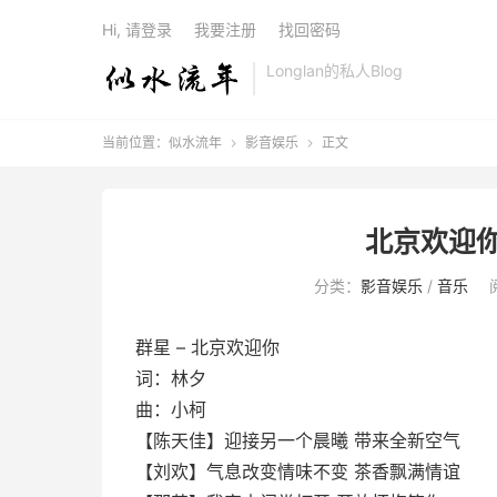
Hi, 请登录
我要注册
找回密码
Longlan的私人Blog
当前位置：
似水流年
影音娱乐
正文


北京欢迎你
分类：
影音娱乐
/
音乐
群星 – 北京欢迎你
词：林夕
曲：小柯
【陈天佳】迎接另一个晨曦 带来全新空气
【刘欢】气息改变情味不变 茶香飘满情谊