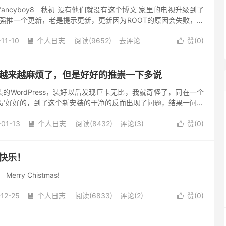
 fancyboy8 秋初 没有他们就没有这个博文 家里的电视升级到了
海信强推一个更新，老是提示更新，更新因为ROOT的原因会失败，很
机，升级到最新系统。 问题来了，找了很...
-11-10
个人日志
阅读(9652)
去评论
赞(
0
)


ess越来越麻烦了，但是好好的推崇一下多说
的WordPress，装好以后发现巨卡无比，我就奇怪了，同在一个
都是好好的，到了这个新安装的干净的反而出现了问题，结果一问才
le身上，WP调用了Google服务器上的字体，原因...
-01-13
个人日志
阅读(8432)
评论(3)
赞(
0
)


节快乐！
erry Chistmas!
-12-25
个人日志
阅读(6833)
评论(2)
赞(
0
)

