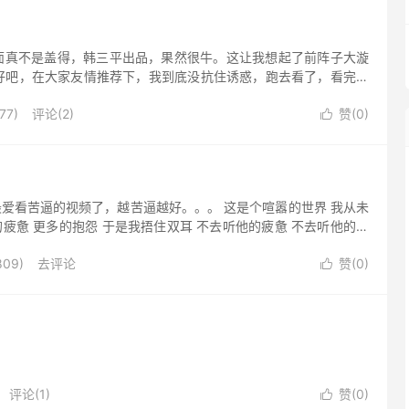
面真不是盖得，韩三平出品，果然很牛。这让我想起了前阵子大漩
 好吧，在大家友情推荐下，我到底没抗住诱惑，跑去看了，看完后
77)
评论(2)
赞(
0
)

爱看苦逼的视频了，越苦逼越好。。。 这是个喧嚣的世界 我从未
的疲惫 更多的抱怨 于是我捂住双耳 不去听他的疲惫 不去听他的昌
09)
去评论
赞(
0
)

评论(1)
赞(
0
)
