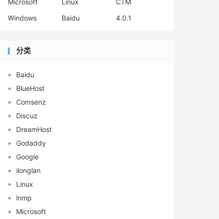
Microsoft
Linux
CTM
Windows
Baidu
4.0.1
分类
Baidu
BlueHost
Comsenz
Discuz
DreamHost
Godaddy
Google
ilonglan
Linux
lnmp
Microsoft