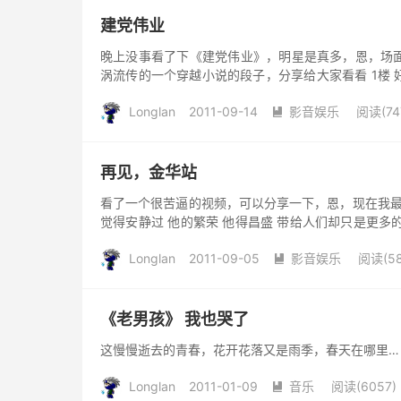
建党伟业
晚上没事看了下《建党伟业》，明星是真多，恩，场
涡流传的一个穿越小说的段子，分享给大家看看 1楼
我的结论就一个：剧毒， 太小...
Longlan
2011-09-14
影音娱乐
阅读(74

再见，金华站
看了一个很苦逼的视频，可以分享一下，恩，现在我最
觉得安静过 他的繁荣 他得昌盛 带给人们却只是更多
盛 不去听他的繁荣...
Longlan
2011-09-05
影音娱乐
阅读(58

《老男孩》 我也哭了
这慢慢逝去的青春，花开花落又是雨季，春天在哪里…
Longlan
2011-01-09
音乐
阅读(6057)
