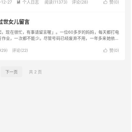
-12-27
个人日志
阅读(11373)
评论(28)
赞(
0
)


过世女儿留言
不起，现在很忙，有事请留言喔」。一位60多岁的妈妈，每天都打电
行作业，一次都不能少。尽管号码已经废弃不用，一年多来她依然
29)
评论(22)
赞(
0
)

下一页
共 2 页