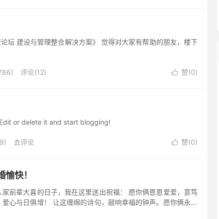
论坛 建设与管理整合解决方案》 觉得对大家有帮助的朋友，楼下
86)
评论(12)
赞(
0
)

dit or delete it and start blogging!
9)
去评论
赞(
0
)

婚愉快！
人家前辈大喜的日子，我在这里送出祝福： 愿你俩恩恩爱爱，意笃
，爱心与日俱增！ 让这缠绵的诗句，敲响幸福的钟声。愿你俩永浴
相亲相爱好伴侣，同德同心美姻缘。花烛笑迎比翼鸟，洞房喜开并头