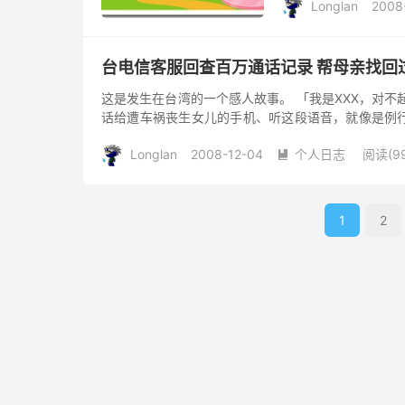
Longlan
2008
梅。 ...
台电信客服回查百万通话记录 帮母亲找回
这是发生在台湾的一个感人故事。 「我是XXX，对
话给遭车祸丧生女儿的手机、听这段语音，就像是例
坚持每月交月租，并且每天都...
Longlan
2008-12-04
个人日志
阅读(99

1
2