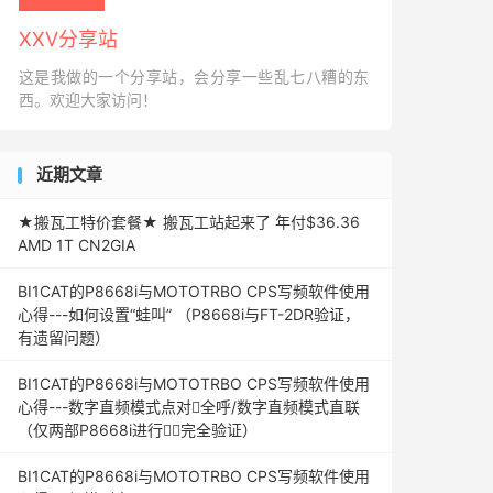
XXV分享站
这是我做的一个分享站，会分享一些乱七八糟的东
西。欢迎大家访问！
近期文章
★搬瓦工特价套餐★ 搬瓦工站起来了 年付$36.36
AMD 1T CN2GIA
BI1CAT的P8668i与MOTOTRBO CPS写频软件使用
心得---如何设置“蛙叫” （P8668i与FT-2DR验证，
有遗留问题）
BI1CAT的P8668i与MOTOTRBO CPS写频软件使用
心得---数字直频模式点对全呼/数字直频模式直联
（仅两部P8668i进行完全验证）
BI1CAT的P8668i与MOTOTRBO CPS写频软件使用