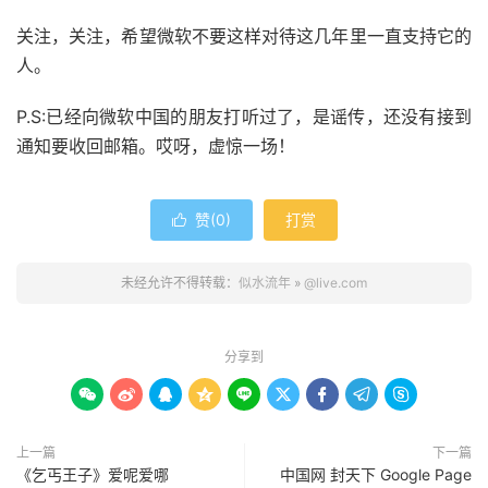
关注，关注，希望微软不要这样对待这几年里一直支持它的
人。
P.S:已经向微软中国的朋友打听过了，是谣传，还没有接到
通知要收回邮箱。哎呀，虚惊一场！
赞(
0
)
打赏

未经允许不得转载：
似水流年
»
@live.com
分享到









上一篇
下一篇
《乞丐王子》爱呢爱哪
中国网 封天下 Google Page