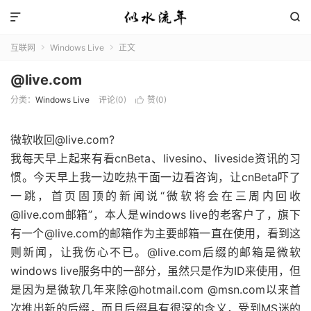


互联网
Windows Live
正文


@live.com
分类：
Windows Live
评论(0)
赞(
0
)

微软收回@live.com?
我每天早上起来有看cnBeta、livesino、liveside资讯的习
惯。今天早上我一边吃热干面一边看咨询，让cnBeta吓了
一跳，首页固顶的新闻说“微软将会在三周内回收
@live.com邮箱”，本人是windows live的老客户了，旗下
有一个@live.com的邮箱作为主要邮箱一直在使用，看到这
则新闻，让我伤心不已。@live.com后缀的邮箱是微软
windows live服务中的一部分，虽然只是作为ID来使用，但
是因为是微软几年来除@hotmail.com @msn.com以来首
次推出新的后缀，而且后缀具有很深的含义，受到MS迷的