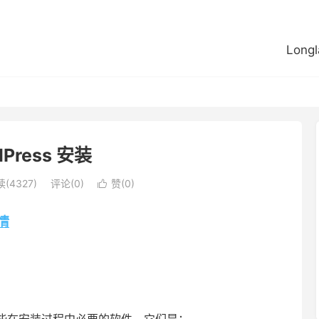
Longl
dPress 安装
(4327)
评论(0)
赞(
0
)

情