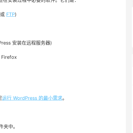
些在安装过程中必要的软件。它们是：
或
FTP
)
Press 安装在远程服务器)
Firefox
足
运行 WordPress 的最小需求
。
件夹中。