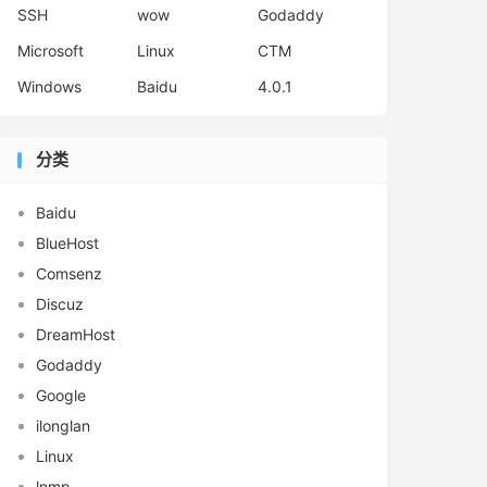
SSH
wow
Godaddy
Microsoft
Linux
CTM
Windows
Baidu
4.0.1
分类
Baidu
BlueHost
Comsenz
Discuz
DreamHost
Godaddy
Google
ilonglan
Linux
lnmp