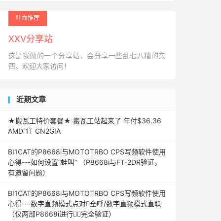
吐血推荐
XXV分享站
这是我做的一个分享站，会分享一些乱七八糟的东
西。欢迎大家访问！
近期文章
★搬瓦工特价套餐★ 搬瓦工站起来了 年付$36.36
AMD 1T CN2GIA
BI1CAT的P8668i与MOTOTRBO CPS写频软件使用
心得---如何设置“蛙叫” （P8668i与FT-2DR验证，
有遗留问题）
BI1CAT的P8668i与MOTOTRBO CPS写频软件使用
心得---数字直频模式点对全呼/数字直频模式直联
（仅两部P8668i进行完全验证）