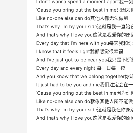
I don’t wanna spend a moment apa
‘Cause you bring out the best i
Like no-one else can do其他人都无法做到
That’s why I’m by your side这就是我
And that’s why I love you这就是我爱你的原
Every day that I’m here with you每天
I know that it feels right我都感觉很幸福
And I’ve just got to be near you我只是
Every day and every night 每一日每一夜
And you know that we belong toge
It just had to be you and me我们注定会在
‘Cause you bring out the best in
Like no-one else can do就象其他人所不能
That’s why I’m by your side这就是我在
And that’s why I love you这就是我爱你的原