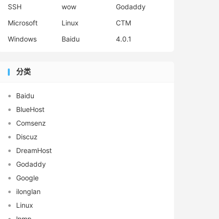
SSH
wow
Godaddy
Microsoft
Linux
CTM
Windows
Baidu
4.0.1
分类
Baidu
BlueHost
Comsenz
Discuz
DreamHost
Godaddy
Google
ilonglan
Linux
lnmp