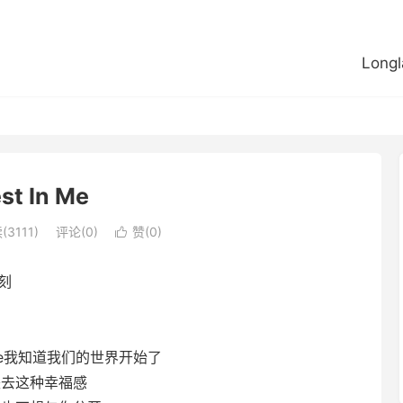
Longl
st In Me
(3111)
评论(0)
赞(
0
)

一刻
our time我知道我们的世界开始了
g我不想失去这种幸福感