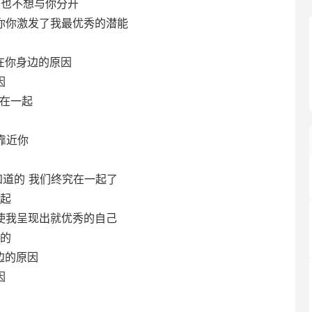
rt我一刻也不想与你分开
n me只因为你你激发了我最优秀的潜能
一直陪在你身边的原因
因
我和你在一起
不断靠近你
ther你知道的 我们终究在一起了
一起
 me因为你使我呈现出就优秀的自己
做的
你身边的原因
因