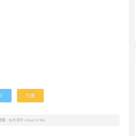
0
)
打赏
转载：
似水流年
»
Best In Me