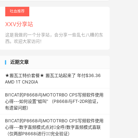
吐血推荐
XXV分享站
这是我做的一个分享站，会分享一些乱七八糟的东
西。欢迎大家访问！
近期文章
★搬瓦工特价套餐★ 搬瓦工站起来了 年付$36.36
AMD 1T CN2GIA
BI1CAT的P8668i与MOTOTRBO CPS写频软件使用
心得---如何设置“蛙叫” （P8668i与FT-2DR验证，
有遗留问题）
BI1CAT的P8668i与MOTOTRBO CPS写频软件使用
心得---数字直频模式点对全呼/数字直频模式直联
（仅两部P8668i进行完全验证）