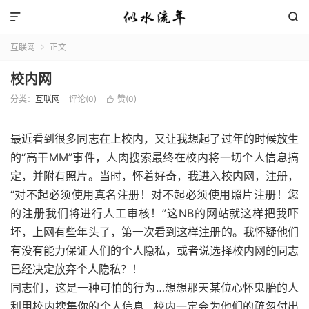


互联网
正文

校内网
分类：
互联网
评论(0)
赞(
0
)

最近看到很多同志在上校内，又让我想起了过年的时候放生
的“高干MM”事件，人肉搜索最终在校内将一切个人信息搞
定，并附有照片。当时，怀着好奇，我进入校内网，注册，
“对不起必须使用真名注册！对不起必须使用照片注册！您
的注册我们将进行人工审核！”这NB的网站就这样把我吓
坏，上网有些年头了，第一次看到这样注册的。我怀疑他们
有没有能力保证人们的个人隐私，或者说选择校内网的同志
已经决定放弃个人隐私？！
同志们，这是一种可怕的行为…想想那天某位心怀鬼胎的人
利用校内搜集你的个人信息…校内一定会为他们的疏忽付出