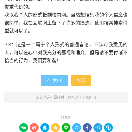
惨重代价的。
我以我个人的形式抵制校内网。当然想搜集我的个人信息也
很简单，我在互联网上留下了许多的痕迹，使用搜索搜索引
型就可以了。
P.S：这是一个属于个人形式的普通言论，不认可我意见的
人，可以在心中对我充分的鄙视和唾弃，但是请不要付诸不
恰当的行为，我们要和谐！
赞(
0
)
打赏

未经允许不得转载：
似水流年
»
校内网
分享到








