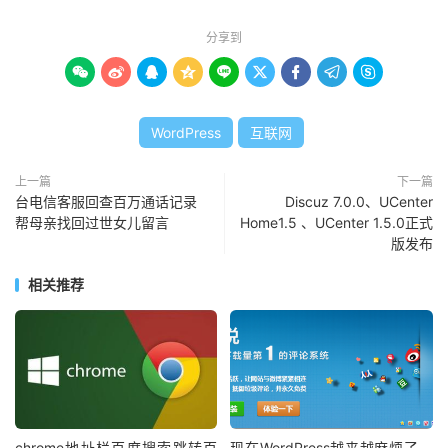
分享到









WordPress
互联网
上一篇
下一篇
台电信客服回查百万通话记录
Discuz 7.0.0、UCenter
帮母亲找回过世女儿留言
Home1.5 、UCenter 1.5.0正式
版发布
相关推荐
chrome地址栏百度搜索跳转百
现在WordPress越来越麻烦了，