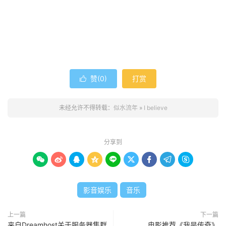
赞(
0
)
打赏

未经允许不得转载：
似水流年
»
I believe
分享到









影音娱乐
音乐
上一篇
下一篇
来自Dreamhost关于服务器集群
电影推荐《我是传奇》